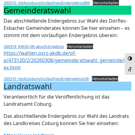
260310_VerkündungVorläufigesEndergebnisBM
Herunterladen
Gemeinderatswahl
Das abschließende Endergebnis zur Wahl des Dörfles-
Esbacher Gemeinderates können Sie hier einsehen – es
stimmt mit dem vorläufigen Endergebnis überein:
260319_KW26-GR-abschl.Ergebnis
Herunterladen
https://wahlen.osrz-akdb.de/of-
Umsc
p/473120/2/20260308/gemeinderatswahl_gemeinde/ind
ex.html
Schr
260310_VerkündungVorläufigesEndergebnisGR
Herunterladen
Landratswahl
Verantwortlich für die Veröffentlichung ist das
Landratsamt Coburg.
Das abschließende Endergebnis zur Wahl des Landrats
des Landkreises Coburg können Sie hier einsehen: