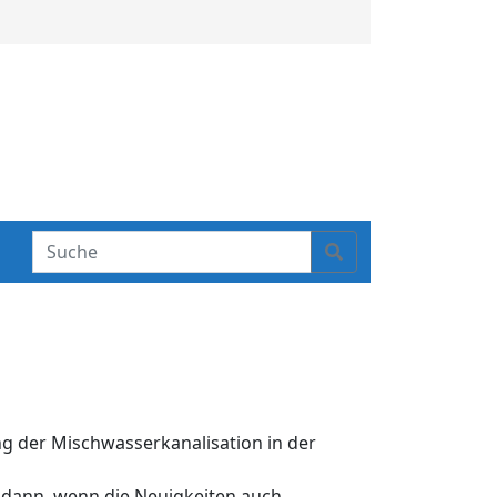
S
Search
e
a
r
c
h
g der Mischwasserkanalisation in der
st dann, wenn die Neuigkeiten auch