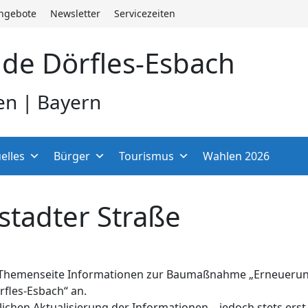
angebote
Newsletter
Servicezeiten
de Dörfles-Esbach
en | Bayern
elles
Bürger
Tourismus
Wahlen 2026
stadter Straße
eser Themenseite Informationen zur Baumaßnahme „Erneuerun
rfles-Esbach“ an.
rlichen Aktualisierung der Informationen – jedoch stets er