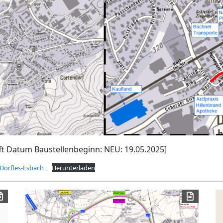
fft Datum Baustellenbeginn: NEU: 19.05.2025]
Dörfles-Esbach_
Herunterladen