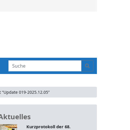
S
Search
e
a
r
c
t “Update 019-2025.12.05”
h
Aktuelles
Kurzprotokoll der 68.