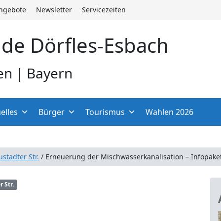
angebote
Newsletter
Servicezeiten
de Dörfles-Esbach
en | Bayern
elles
Bürger
Tourismus
Wahlen 2026
stadter Str.
/
Erneuerung der Mischwasserkanalisation – Infopake
 Str.