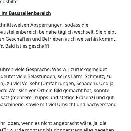
ngshilfe.
e im Baustellenbereich
chnittsweisen Absperrungen, sodass die
ustellenbereich beinahe täglich wechselt. Sie bleibt
den Geschäften und Betrieben auch weiterhin kommt.
ße
. Bald ist es geschafft!
r führen viele Gespräche. Was wir zurückgemeldet
deutet viele Belastungen, sei es Lärm, Schmutz, zu
), zu viel Verkehr (Umfahrungen, Schäden). Und ja,
och: Wer sich vor Ort ein Bild gemacht hat, konnte
insatz (mehrere Trupps und stetige Präsenz) und gut
chinerie, sowie mit viel Umsicht und Sachverstand
hr loben, wenn es nicht angebracht wäre. Ja, die
h dafür wurde montags bis donnerstags alles gegeben