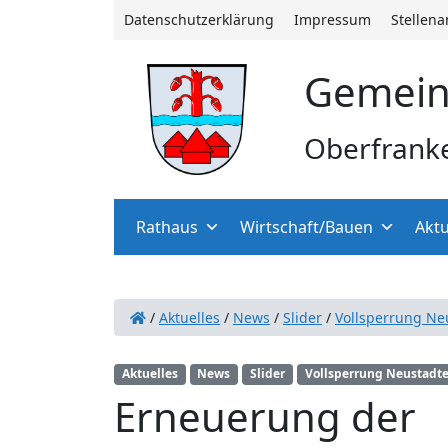
Datenschutzerklärung
Impressum
Stellen
Gemein
Oberfrank
Rathaus
Wirtschaft/Bauen
Aktu
/
Aktuelles
/
News
/
Slider
/
Vollsperrung Neu
Aktuelles
News
Slider
Vollsperrung Neustadter
Erneuerung der