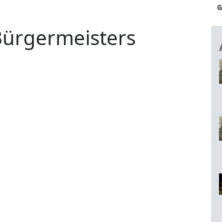
G
Bürgermeisters