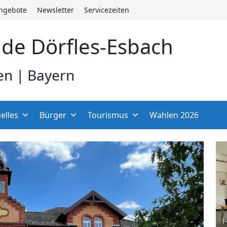
angebote
Newsletter
Servicezeiten
de Dörfles-Esbach
en | Bayern
elles
Bürger
Tourismus
Wahlen 2026