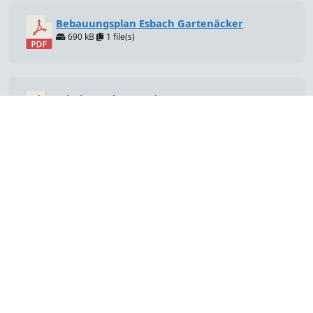
Bebauungsplan Esbach Gartenäcker
690 kB
1 file(s)
Erhebung der Hundesteuer
2 MB
1 file(s)
Kontakt
Gemeinde Dörfles-Esbach
Rosenauer Str. 12
96487 Dörfles-Esbach
Telefon 0 95 61 - 23 33 0
info@doerfles-esbach.de
Newsletter per Telegram