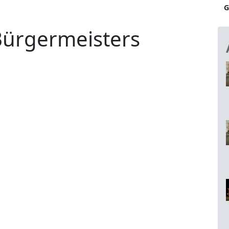
G
Bürgermeisters