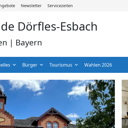
angebote
Newsletter
Servicezeiten
de Dörfles-Esbach
en | Bayern
elles
Bürger
Tourismus
Wahlen 2026