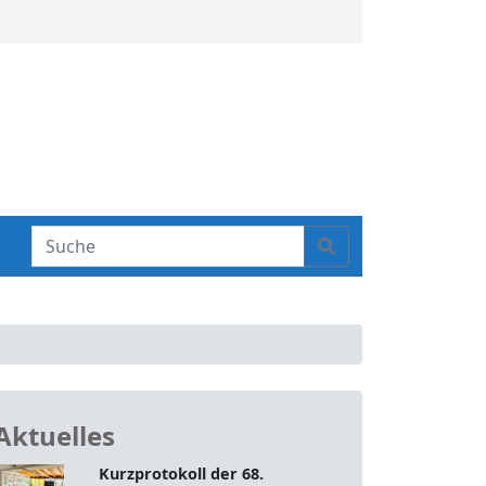
S
Search
e
a
r
c
h
Aktuelles
Kurzprotokoll der 68.