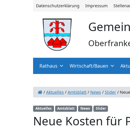
Datenschutzerklärung
Impressum
Stellen
Gemein
Oberfrank
Rathaus
Wirtschaft/Bauen
Aktu
/
Aktuelles
/
Amtsblatt
/
News
/
Slider
/
Neue
Aktuelles
Amtsblatt
News
Slider
Neue Kosten für 