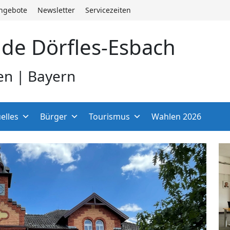
angebote
Newsletter
Servicezeiten
de Dörfles-Esbach
en | Bayern
elles
Bürger
Tourismus
Wahlen 2026