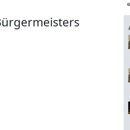
G
Bürgermeisters