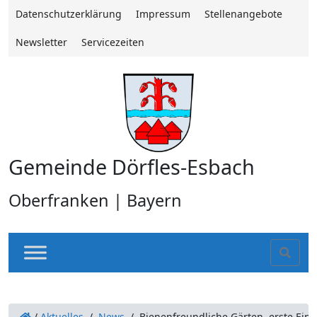
Datenschutzerklärung
Impressum
Stellenangebote
Newsletter
Servicezeiten
Gemeinde Dörfles-Esbach
Oberfranken | Bayern
Sear
/
Aktuelles
/
News
/
Bienenfreundliche Gärten, erste Ein