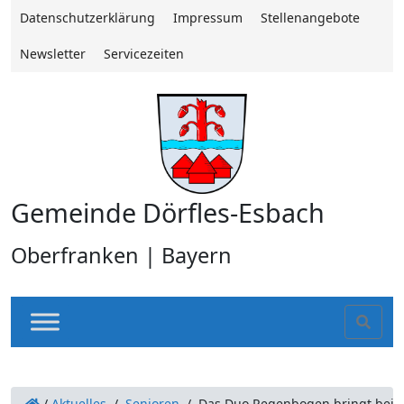
Datenschutzerklärung
Impressum
Stellenangebote
Newsletter
Servicezeiten
Gemeinde Dörfles-Esbach
Oberfranken | Bayern
Sear
/
Aktuelles
/
Senioren
/
Das Duo Regenbogen bringt beim e