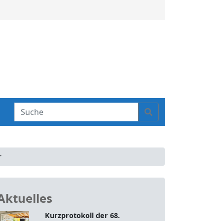
S
Search
e
a
r
c
r
h
Aktuelles
Kurzprotokoll der 68.