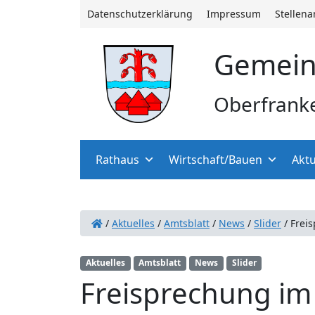
Datenschutzerklärung
Impressum
Stellen
Gemein
Oberfrank
Rathaus
Wirtschaft/Bauen
Aktu
/
Aktuelles
/
Amtsblatt
/
News
/
Slider
/
Frei
Aktuelles
Amtsblatt
News
Slider
Freisprechung im