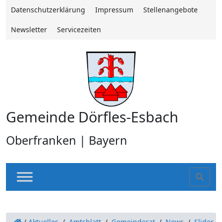
Datenschutzerklärung
Impressum
Stellenangebote
Newsletter
Servicezeiten
Gemeinde Dörfles-Esbach
Oberfranken | Bayern
Sear
/
Aktuelles
/
Amtsblatt
/
Gemeinderat
/
News
/
Slider
/