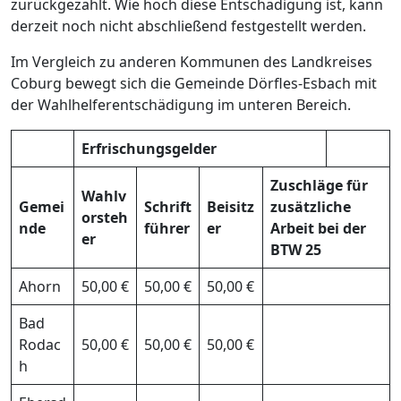
zurückgezahlt. Wie hoch diese Entschädigung ist, kann
derzeit noch nicht abschließend festgestellt werden.
Im Vergleich zu anderen Kommunen des Landkreises
Coburg bewegt sich die Gemeinde Dörfles-Esbach mit
der Wahlhelferentschädigung im unteren Bereich.
Erfrischungsgelder
Zuschläge für
Wahlv
Gemei
Schrift
Beisitz
zusätzliche
orsteh
nde
führer
er
Arbeit bei der
er
BTW 25
Ahorn
50,00 €
50,00 €
50,00 €
Bad
Rodac
50,00 €
50,00 €
50,00 €
h