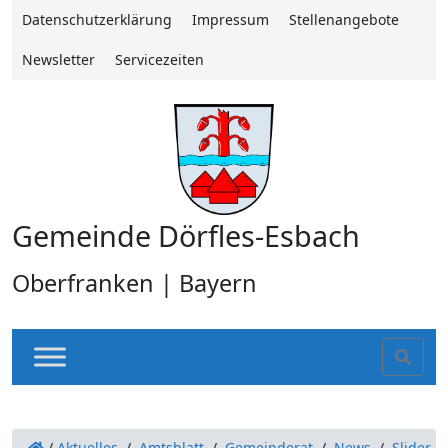
Datenschutzerklärung
Impressum
Stellenangebote
Newsletter
Servicezeiten
Gemeinde Dörfles-Esbach
Oberfranken | Bayern
Sear
/
Aktuelles
/
Amtsblatt
/
Gemeinderat
/
News
/
Slider
/