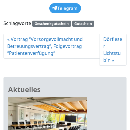
Telegram
Schlagworte
Geschenkgutschein
Gutschein
Vortrag “Vorsorgevollmacht und
Dörflese
Betreuungsvertrag”, Folgevortrag
r
“Patientenverfügung”
Lichtstu
b´n
Aktuelles