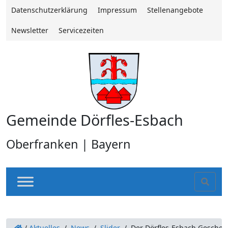
Datenschutzerklärung
Impressum
Stellenangebote
Newsletter
Servicezeiten
Gemeinde Dörfles-Esbach
Oberfranken | Bayern
Sear
/
Aktuelles
/
News
/
Slider
/
Der Dörfles-Esbach Geschen