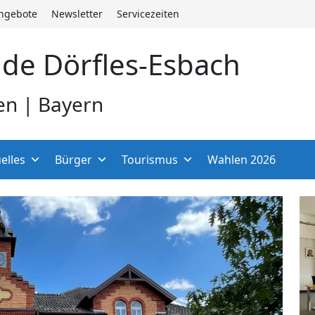
angebote
Newsletter
Servicezeiten
de Dörfles-Esbach
en | Bayern
elles
Bürger
Tourismus
Wahlen 2026