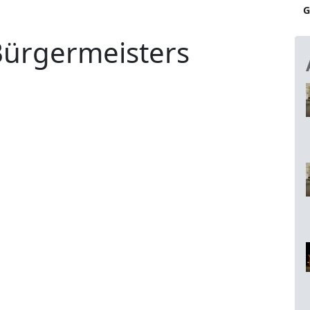
G
Bürgermeisters