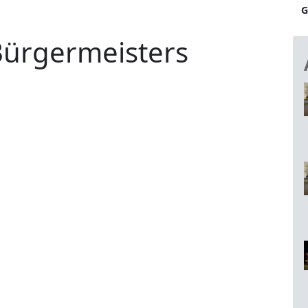
G
Bürgermeisters