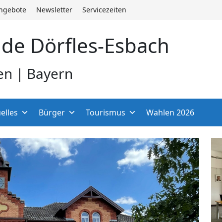
angebote
Newsletter
Servicezeiten
de Dörfles-Esbach
en | Bayern
elles
Bürger
Tourismus
Wahlen 2026