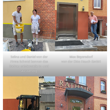
Selina und Daniel von der
Max Beyersdorf
Firma Schmid kennen das
von der Otto Hauch GmbH
Rathau mittlerweile in- und
auswendig