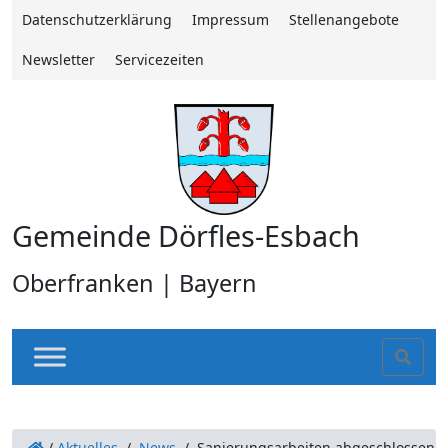
Datenschutzerklärung
Impressum
Stellenangebote
Newsletter
Servicezeiten
Gemeinde Dörfles-Esbach
Oberfranken | Bayern
Sear
/
Aktuelles
/
News
/
Sanierungsarbeiten abgeschlossen