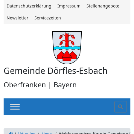
Datenschutzerklärung
Impressum
Stellenangebote
Newsletter
Servicezeiten
Gemeinde Dörfles-Esbach
Oberfranken | Bayern
Sear
/
Aktuelles
/
News
/
Wahlergebnisse für die Gemeinde Dör