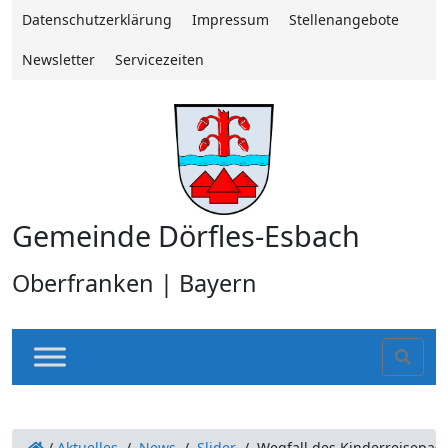
Datenschutzerklärung
Impressum
Stellenangebote
Newsletter
Servicezeiten
Gemeinde Dörfles-Esbach
Oberfranken | Bayern
Sear
/
Aktuelles
/
News
/
Slider
/
Wegfall des Kinderreisepass