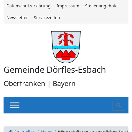
Datenschutzerklärung
Impressum
Stellenangebote
Newsletter
Servicezeiten
Gemeinde Dörfles-Esbach
Oberfranken | Bayern
Sear
/
Aktuelles
/
News
/
Wir gratulieren zu sportlichen Leist