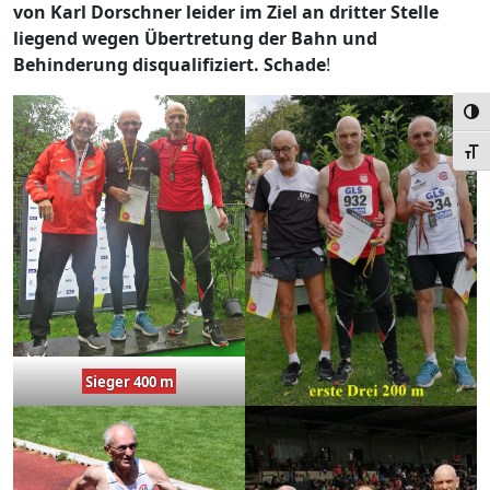
von Karl Dorschner leider im Ziel an dritter Stelle
liegend wegen Übertretung der Bahn und
Behinderung disqualifiziert. Schade
!
Umsc
Schr
Sieger 400 m