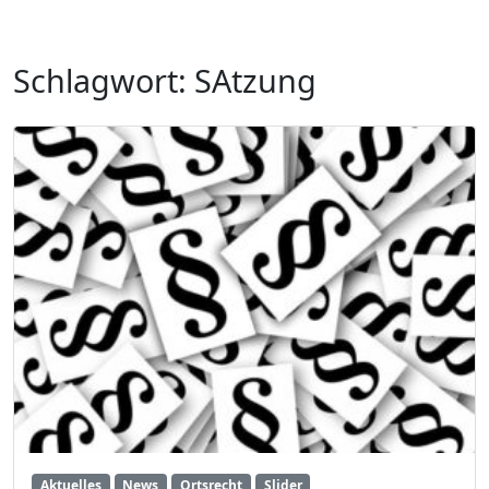
Schlagwort:
SAtzung
Aktuelles
News
Ortsrecht
Slider