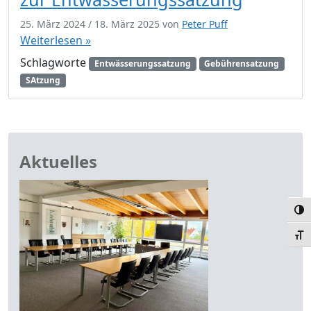
25. März 2024
/
18. März 2025
von
Peter Puff
Weiterlesen »
Schlagworte
Entwässerungssatzung
Gebührensatzung
SAtzung
Aktuelles
Umsc
Schr